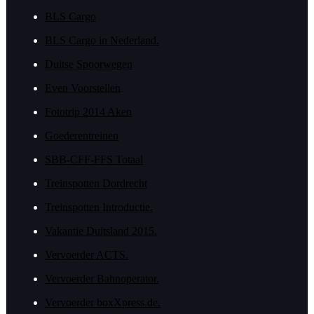
BLS Cargo
BLS Cargo in Nederland.
Duitse Spoorwegen
Even Voorstellen
Fototrip 2014 Aken
Goederentreinen
SBB-CFF-FFS Totaal
Treinspotten Dordrecht
Treinspotten Introductie.
Vakantie Duitsland 2015.
Vervoerder ACTS.
Vervoerder Bahnoperator.
Vervoerder boxXpress.de.