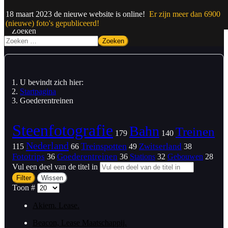
18 maart 2023 de nieuwe website is online!
Er zijn meer dan 6900
(nieuwe) foto's gepubliceerd!
Zoeken
Zoeken
U bevindt zich hier:
Startpagina
Goederentreinen
Steenfotografie
Bahn
Treinen
179
140
Nederland
Treinspotten
Zwitserland
115
66
49
38
Fototrips
Goederentreinen
Stations
36
36
32
Gebouwen
28
Vul een deel van de titel in
Filter
Wissen
Toon #
Akiem. Lease.
Beacon, Lease Maatschappij.