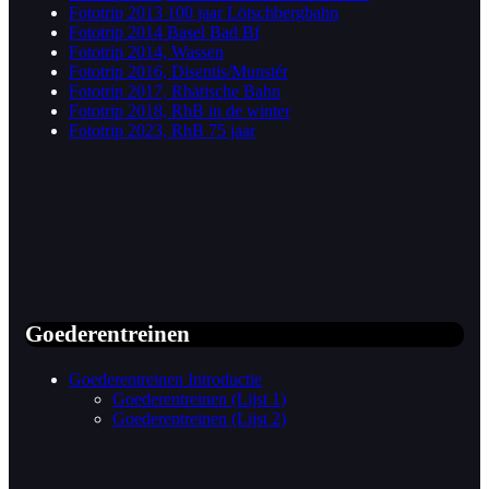
Fototrip 2013 100 jaar Lötschbergbahn
Fototrip 2014 Basel Bad Bf
Fototrip 2014, Wassen
Fototrip 2016, Disentis/Munstér
Fototrip 2017, Rhätische Bahn
Fototrip 2018, RhB in de winter
Fototrip 2023, RhB 75 jaar
Goederentreinen
Goederentreinen Introductie
Goederentreinen (Lijst 1)
Goederentreinen (Lijst 2)